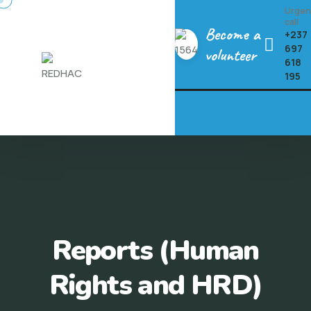
Skip
Urgen
call
to
Become a
+237
697
content
volunteer
618
195
Reports (Human
Rights and HRD)