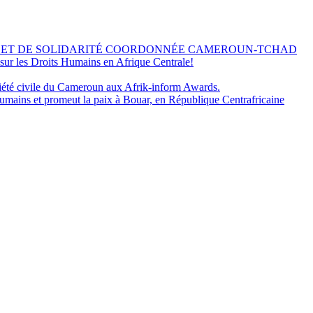
 ET DE SOLIDARITÉ COORDONNÉE CAMEROUN-TCHAD
r les Droits Humains en Afrique Centrale!
ciété civile du Cameroun aux Afrik-inform Awards.
umains et promeut la paix à Bouar, en République Centrafricaine