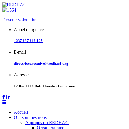
Skip
to
content
Devenir volontaire
Appel d'urgence
+237 697 618 195
E-mail
directriceexecutive@redhac1.org
Adresse
17 Rue 1108 Bali, Douala - Cameroun
Accueil
Qui sommes-nous
A propos du REDHAC
Organigramme