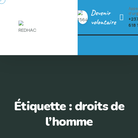
Skip
Appe
Devenir
to
d'ur
+237
volontaire
content
618 
Étiquette :
droits de
l’homme