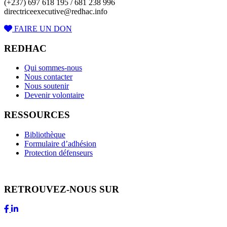
(+237) 697 618 195 / 681 238 996
directriceexecutive@redhac.info
FAIRE UN DON
REDHAC
Qui sommes-nous
Nous contacter
Nous soutenir
Devenir volontaire
RESSOURCES
Bibliothèque
Formulaire d’adhésion
Protection défenseurs
RETROUVEZ-NOUS SUR