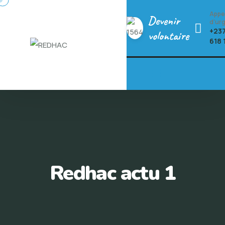
Appe
Devenir
d'ur
+237
volontaire
618 
Redhac actu 1