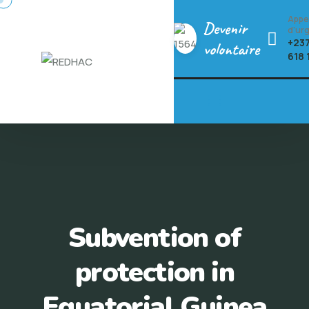
Skip
Appe
Devenir
to
d'ur
+237
volontaire
content
618 
Subvention of
protection in
Equatorial Guinea