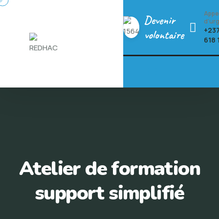
Skip
Appe
Devenir
to
d'ur
+237
volontaire
content
618 
Atelier de formation
support simplifié