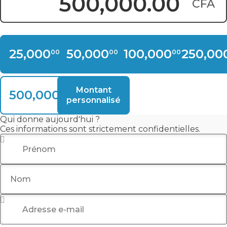
CFA
Montant du don :
25,000
50,000
100,000
250,00
00
00
00
CFA
CFA
CFA
Montant
500,000
00
CFA
personnalisé
Qui donne aujourd'hui ?
Ces informations sont strictement confidentielles.
Prénom
*
Nom
Adresse e-mail
*