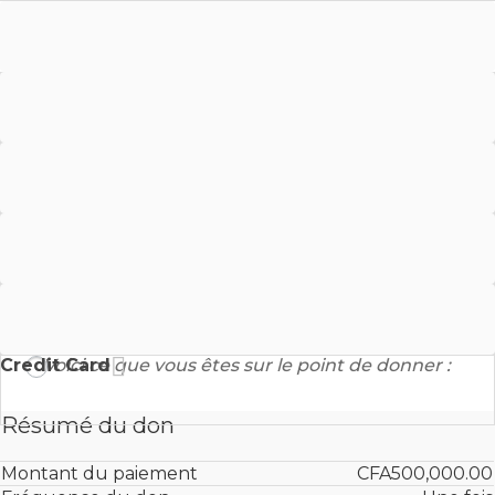
Don hors ligne
PayPal
MTN Money
Orange Money
Credit Card
Voici ce que vous êtes sur le point de donner :
Résumé du don
Montant du paiement
CFA500,000.00